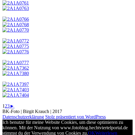
1
2
3
►
BK-Foto | Birgit Krauch | 2017
Datenschutzerklärung
Stolz präsentiert von WordPress
Ich benutze für meine Website Cookies, um diese optimieren zu
können. Mit der Nutzung von www.fotoblog.hechtviertelportal.de
stimmst du der Verwendung von Cookies zu.
OK
Weiterlesen