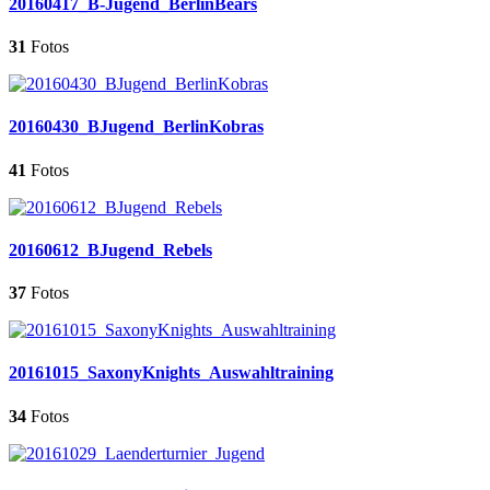
20160417_B-Jugend_BerlinBears
31
Fotos
20160430_BJugend_BerlinKobras
41
Fotos
20160612_BJugend_Rebels
37
Fotos
20161015_SaxonyKnights_Auswahltraining
34
Fotos