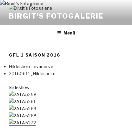
Zum
Inhalt
BIRGIT'S FOTOGALERIE
springen
Menü
GFL 1 SAISON 2016
Hildesheim Invaders
»
20160611_Hildesheim
Slideshow