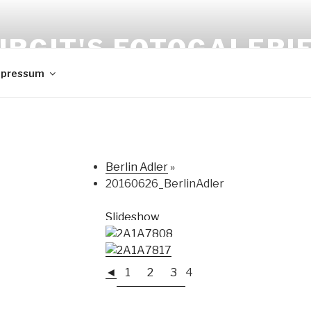
IRGIT'S FOTOGALERI
mpressum
Berlin Adler
»
20160626_BerlinAdler
Slideshow
◄
1
2
3
4